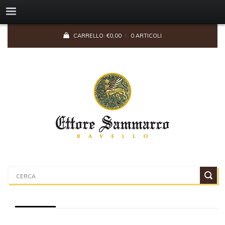
CARRELLO:
€
0,00
0 ARTICOLI