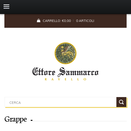
CARRELLO:
€
0,00
0 ARTICOLI
Grappe