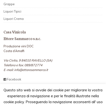
Grappe
Liquori Tipici
Liquori Crema
Casa Vinicola
Ettore Sammarco s.n.c.
Produzione vini DOC
Costa d’Amalfi
Via Civita, 9 84010 RAVELLO (SA)
Telefono e fax: 089/872774
E-mail: info@ettoresammarco.it
Facebook
Questo sito web si avvale dei cookie per migliorare la vostra
esperienza di navigazione e per le finalità illustrate nella
cookie policy. Proseguendo la navigazione acconsenti all' uso
2026 TUTTI I DIRITTI RISERVATI - CASA VINICOLA ETTORE