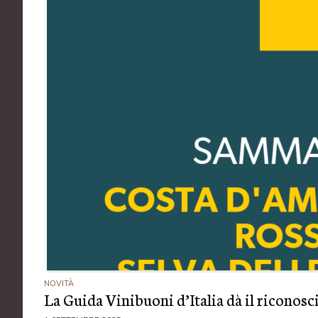
NOVITÀ
La Guida Vinibuoni d’Italia dà il ricono