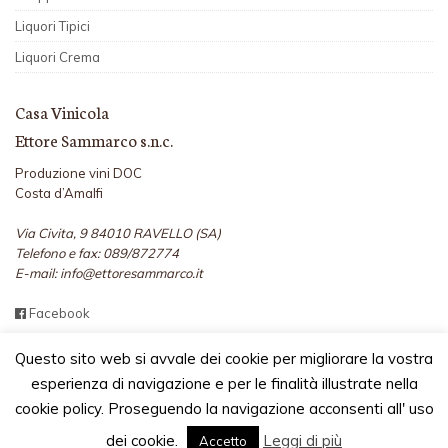
Liquori Tipici
Liquori Crema
Casa Vinicola
Ettore Sammarco s.n.c.
Produzione vini DOC
Costa d’Amalfi
Via Civita, 9 84010 RAVELLO (SA)
Telefono e fax: 089/872774
E-mail: info@ettoresammarco.it
Facebook
Questo sito web si avvale dei cookie per migliorare la vostra
esperienza di navigazione e per le finalità illustrate nella
cookie policy. Proseguendo la navigazione acconsenti all' uso
2026 TUTTI I DIRITTI RISERVATI - CASA VINICOLA ETTORE
SAMMARCO S.N.C. - P.I. 02911120653 -
PRIVACY E COOKIE POLICY
-
dei cookie.
Leggi di più
Accetto