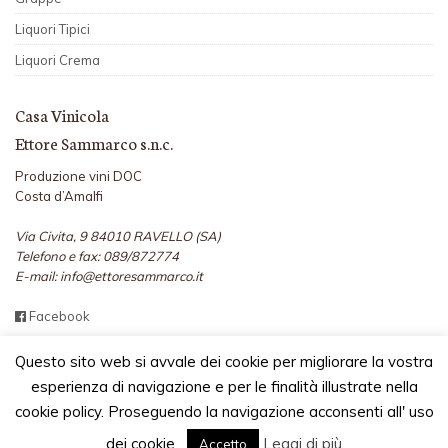
Liquori Tipici
Liquori Crema
Casa Vinicola
Ettore Sammarco s.n.c.
Produzione vini DOC
Costa d’Amalfi
Via Civita, 9 84010 RAVELLO (SA)
Telefono e fax: 089/872774
E-mail: info@ettoresammarco.it
Facebook
Questo sito web si avvale dei cookie per migliorare la vostra
esperienza di navigazione e per le finalità illustrate nella
cookie policy. Proseguendo la navigazione acconsenti all' uso
2026 TUTTI I DIRITTI RISERVATI - CASA VINICOLA ETTORE
SAMMARCO S.N.C. - P.I. 02911120653 -
PRIVACY E COOKIE POLICY
-
dei cookie.
Leggi di più
Accetto